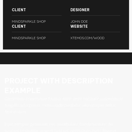
CLIENT
DESIGNER
MINDSPARKLE SHOP
JOHN DOE
CLIENT
WEBSITE
MINDSPARKLE SHOP
XTEMOS.COM/WOOD
PROJECT WITH DESCRIPTION
EXAMPLE
Commodo scelerisque facilisis enim ante habitant suspendisse
fringilla ad a primis malesuada curabitur ullamcorper tellus
fermentum.
Eget tempus praesent nec vestibulum condimentum dis
suscipit phasellus viverra suscipit vestibulum nunc feugiat