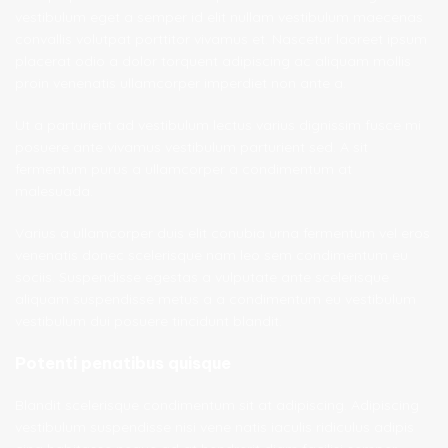
vestibulum eget a semper id elit nullam vestibulum maecenas
convallis volutpat porttitor vivamus et. Nascetur laoreet ipsum
placerat odio a dolor torquent adipiscing ac aliquam mollis
proin venenatis ullamcorper imperdiet non ante a.
Ut a parturient ad vestibulum lectus varius dignissim fusce mi
posuere ante vivamus vestibulum parturient sed. A sit
fermentum purus a ullamcorper a condimentum at
malesuada.
Varius a ullamcorper duis elit conubia urna fermentum vel eros
venenatis donec scelerisque nam leo sem condimentum eu
sociis. Suspendisse egestas a vulputate ante scelerisque
aliquam suspendisse metus a a condimentum eu vestibulum
vestibulum dui posuere tincidunt blandit.
Potenti penatibus quisque
Blandit scelerisque condimentum sit at adipiscing. Adipiscing
vestibulum suspendisse nisi vene natis iaculis ridiculus adipis