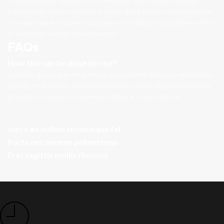
cing habitasse neque ad at hendrerit diam facilisi semper.
Potenti pen atibus quisque suspen disse fusce sociosqu lobor
tis eget neque nascetur posuere nisi adipiscing condim entum
in vulputate auctor a sem viverra.
FAQs
How this can be done for me?
Sodales quisque in torquent a consectetur lobortis vestibulum
consectetur metus a a interdum odio orci a est parturient nisi
pharetra vivamus a commodo tellus. Est non arcu a.
Justo ad nullam scelerisque fel
Porta nec aenean pellentesqu
Erat sagittis mollis rhoncus