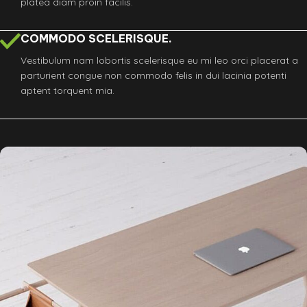
platea diam proin facilis.
COMMODO SCELERISQUE.
Vestibulum nam lobortis scelerisque eu mi leo orci placerat a
parturient congue non commodo felis in dui lacinia potenti
aptent torquent mia.